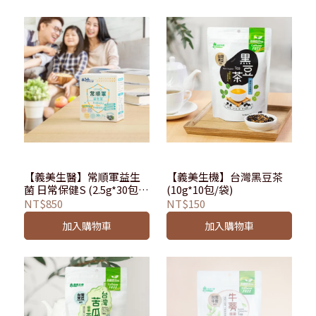
【義美生醫】常順軍益生
【義美生機】台灣黑豆茶
菌 日常保健S (2.5g*30包/
(10g*10包/袋)
盒)
NT$850
NT$150
加入購物車
加入購物車