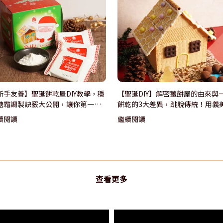
新手友善】聖誕餅乾屋DIY教學，穩
【聖誕DIY】解密薑餅屋的由來與
糖霜調製訣竅大公開，讓你第一次
餅乾的3大差異，跳脫傳統！用義
屋就上手！
乾打造創意「台式」聖誕小屋。
續閱讀
繼續閱讀
查看更多