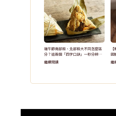
端午節南部粽、北部粽大不同怎麼區
【
分？這兩個「四字口訣」一秒分辨，
固
從此不再搞混！
蓋
繼續閱讀
繼