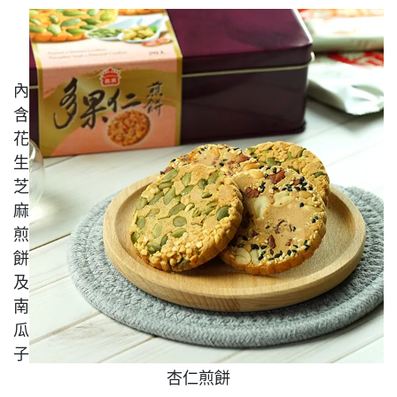
內
含
花
生
芝
麻
煎
餅
及
南
瓜
子
杏仁煎餅