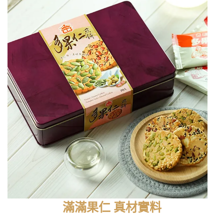
滿滿果仁 真材實料