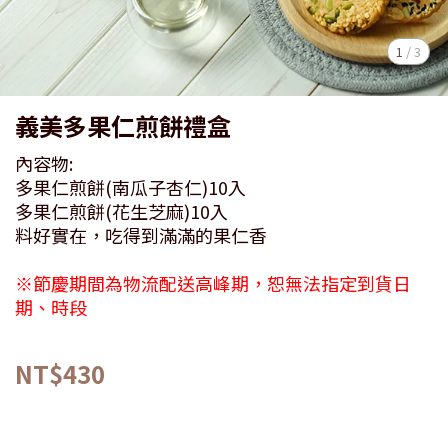
1
/
3
義美多果仁煎餅禮盒
內容物:
多果仁煎餅(南瓜子杏仁)10入
多果仁煎餅(花生芝麻)10入
料好實在，吃得到滿滿的果仁香
※節慶期間為物流配送高峰期，恕無法指定到貨日
期、時段
NT$430