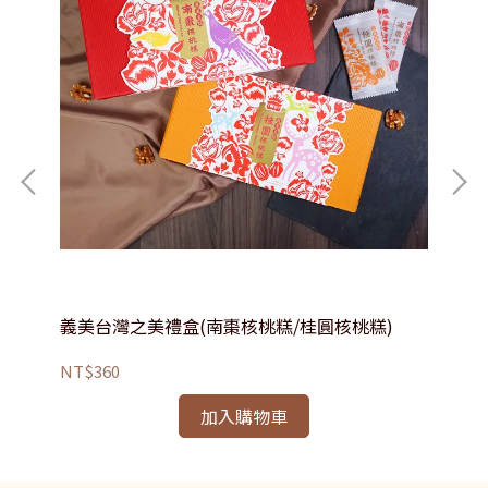
義美台灣之美禮盒(南棗核桃糕/桂圓核桃糕)
義
NT$360
NT
加入購物車