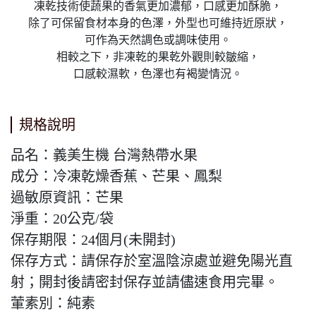
凍乾技術使蔬果的香氣更加濃郁，口感更加酥脆，
除了可保留食材本身的色澤，外型也可維持近原狀，
可作為天然調色或調味使用。
相較之下，非凍乾的果乾外觀則較皺縮，
口感較濕軟，色澤也有褐變情況。
規格說明
品名：義美生機 台灣熱帶水果
成分：冷凍乾燥香蕉、芒果、鳳梨
過敏原資訊：芒果
淨重：20公克/袋
保存期限：24個月(未開封)
保存方式：請保存於室溫陰涼處並避免陽光直
射；開封後請密封保存並請儘速食用完畢。
葷素別：純素