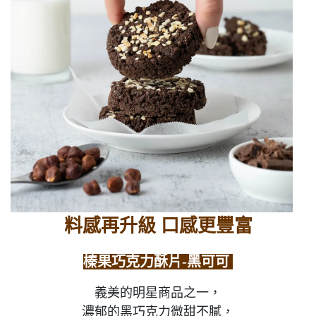
料感再升級 口感更豐富
榛果巧克力酥片-黑可可
義美的明星商品之一，
濃郁的黑巧克力微甜不膩，