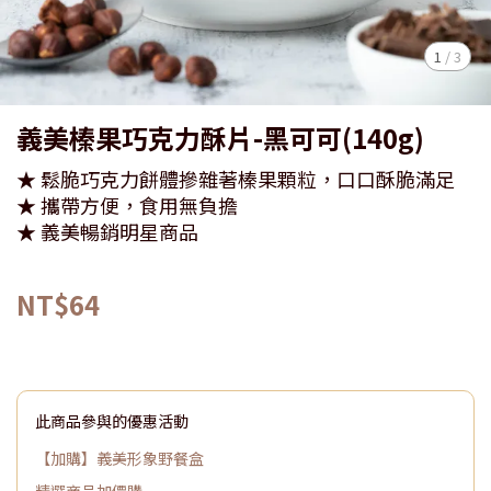
1
/
3
義美榛果巧克力酥片-黑可可(140g)
★ 鬆脆巧克力餅體摻雜著榛果顆粒，口口酥脆滿足
★ 攜帶方便，食用無負擔
★ 義美暢銷明星商品
NT$64
此商品參與的優惠活動
【加購】義美形象野餐盒