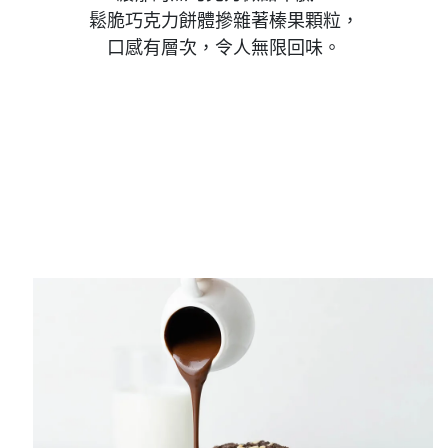
鬆脆巧克力餅體摻雜著榛果顆粒，
口感有層次，令人無限回味。