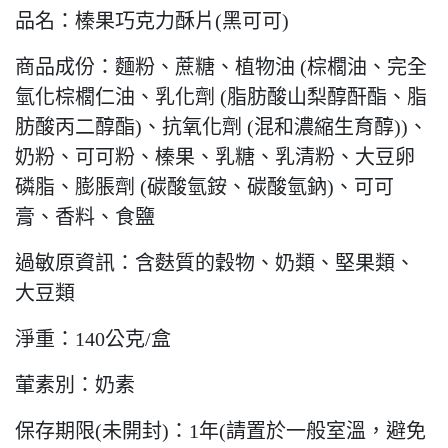
品名：榛果巧克力酥片(黑可可)
商品成份：麵粉、蔗糖、植物油 (棕櫚油、完全
氫化棕櫚仁油、乳化劑 (脂肪酸山梨醇酐酯、脂
肪酸丙二醇酯)、抗氧化劑 (混和濃縮生育醇))、
奶粉、可可粉、榛果、乳糖、乳清粉、大豆卵
磷脂、膨脹劑 (碳酸氫銨、碳酸氫鈉)、可可
膏、香料、食鹽
過敏原資訊：含麩質的穀物、奶類、堅果類、
大豆類
淨重：140公克/盒
葷素別：奶素
保存期限(未開封)：1年(請置於一般室溫，避免