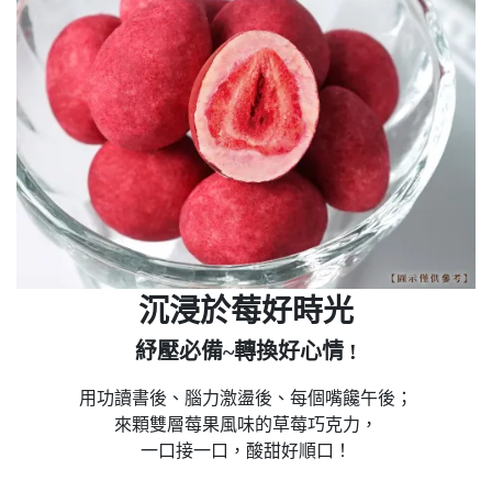
沉浸於莓好時光
紓壓必備~轉換好心情 !
用功讀書後、腦力激盪後、每個嘴饞午後；
來顆雙層莓果風味的草莓巧克力，
一口接一口，酸甜好順口！