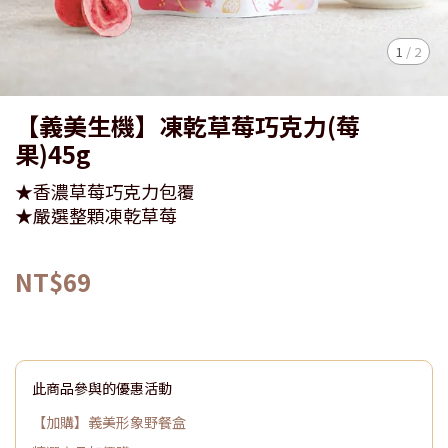
1
/
2
【義美生機】凍乾草莓巧克力(莓
果)45g
★香濃草莓巧克力包覆
★嚴選整顆凍乾草莓
NT$69
此商品參與的優惠活動
【加購】義美形象野餐盒