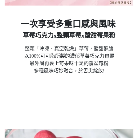
一次享受多重口感與風味
草莓巧克力x整顆草莓x酸甜莓果粉
整顆「冷凍．真空乾燥」草莓，酸甜酥脆
以100%可可脂所製的濃郁草莓巧克力包覆
最外層再裹上莓果味十足的覆盆莓粉
多種風味巧妙融合，於舌尖綻放!