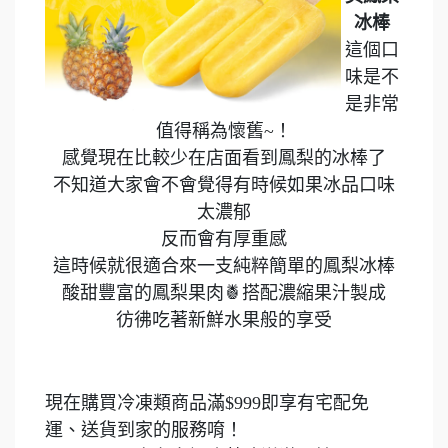
冰棒
這個口
味是不
是非常
值得稱為懷舊~！
感覺現在比較少在店面看到鳳梨的冰棒了
不知道大家會不會覺得有時候如果冰品口味
太濃郁
反而會有厚重感
這時候就很適合來一支純粹簡單的鳳梨冰棒
酸甜豐富的鳳梨果肉🍍搭配濃縮果汁製成
彷彿吃著新鮮水果般的享受
現在購買冷凍類商品滿$999即享有宅配免
運、送貨到家的服務唷！