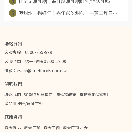
4
什麼是無乳糖？為什麼無乳糖鮮乳/保久乳喝⋯
5
呷甜甜，過好年！過年必吃甜粿，一蒸二炸三⋯
聯絡資訊
客服專線：0800-255-999
客服時間：週一~週五09:00-18:00
信箱：esale@imeifoods.com.tw
關於我們
聯絡我們
會員須知與權益
隱私權政策
購物與退貨說明
產品責任險/食登字號
其他資訊
義美食品
義美生機
義美生醫
義美門市列表