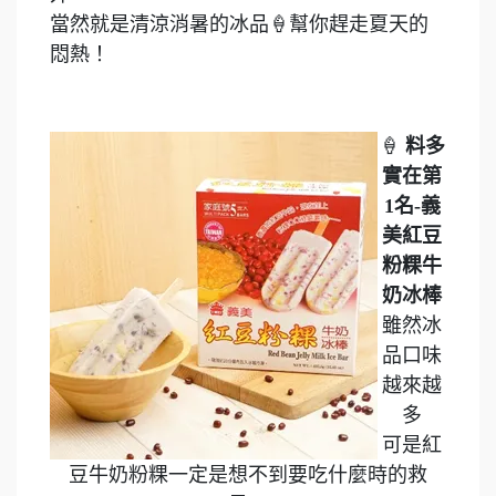
當然就是清涼消暑的冰品🍦幫你趕走夏天的
悶熱！
🍦
料多
實在第
1名-義
美紅豆
粉粿牛
奶冰棒
雖然冰
品口味
越來越
多
可是紅
豆牛奶粉粿一定是想不到要吃什麼時的救