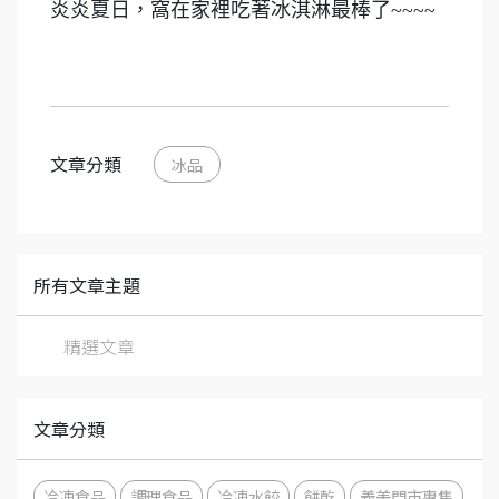
炎炎夏日，窩在家裡吃著冰淇淋最棒了~~~~
文章分類
冰品
所有文章主題
精選文章
文章分類
冷凍食品
調理食品
冷凍水餃
餅乾
義美門市專售