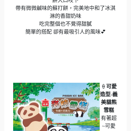
餅大口咬下
帶有微微鹹味的蘇打餅，完美地中和了冰淇
淋的香甜奶味
吃完整個也不覺得甜膩
簡單的搭配 卻有最吸引人的風味💕
🍦
可愛
造型-義
美貓熊
雪糕
有著超
~可愛