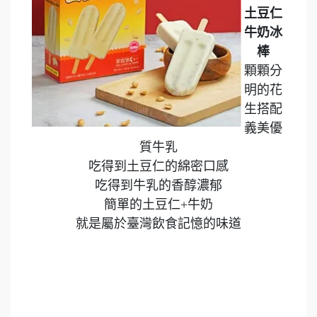
土豆仁
牛奶冰
棒
顆顆分
明的花
生搭配
義美優
質牛乳
吃得到土豆仁的綿密口感
吃得到牛乳的香醇濃郁
簡單的土豆仁+牛奶
就是屬於臺灣飲食記憶的味道