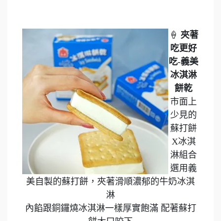
🍦
夾著
吃更好
吃-義美
冰淇淋
餅乾
市面上
少見的
蘇打餅
X冰淇
淋組合
選用義
美自製的蘇打餅，夾著滑順濃郁的牛奶冰淇
淋
內餡跟銅鑼燒冰淇淋一樣厚實飽滿 配著蘇打