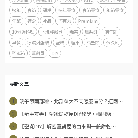
過年
春節
甜粿
過年零食
春節零食
年節零食
年菜
禮盒
冰品
巧克力
Premium
10分鐘料理
下班輕鬆煮
義美
鳳梨酥
端午節
早餐
冰淇淋蛋糕
蛋糕
糖果
萬聖節
保久乳
聖誕節
薑餅屋
DIY
最新文章
1
端午節南部粽、北部粽大不同怎麼區分？這兩⋯
2
【新手友善】聖誕餅乾屋DIY教學，穩固糖⋯
3
【聖誕DIY】解密薑餅屋的由來與一般餅乾⋯