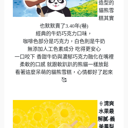
造型的
貓熊雪
糕其實
也默默賣了3.40年(嚇)
經典的牛奶巧克力口味，
咖啡色部分是巧克力，白色則是牛奶
無添加人工色素成分 吃得更安心
一口咬下 香甜牛奶與濃郁巧克力融化在嘴裡
柔軟的口感 就跟軟趴趴的熊貓一樣放鬆
看著這麼呆萌的貓熊雪糕，心情都好了起來
🥰
🍦
清爽
水果最
解膩-義
美鳳梨